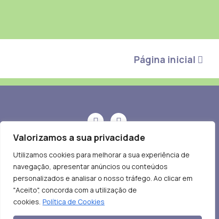
Página inicial
Valorizamos a sua privacidade
geral@probeb.pt
Utilizamos cookies para melhorar a sua experiência de
navegação, apresentar anúncios ou conteúdos
Av. Miguel Bombarda, nº 110,
personalizados e analisar o nosso tráfego. Ao clicar em
2º Dto, 1050-167 Lisboa
"Aceito", concorda com a utilização de
© PROBEB.
Todos os direitos reservados.
cookies.
Política de Cookies
Política de Privacidade