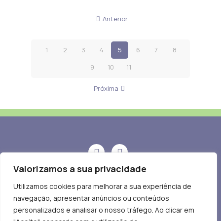
Anterior
1
2
3
4
5
6
7
8
9
10
11
Próxima
Valorizamos a sua privacidade
geral@probeb.pt
Utilizamos cookies para melhorar a sua experiência de
navegação, apresentar anúncios ou conteúdos
Av. Miguel Bombarda, nº 110,
personalizados e analisar o nosso tráfego. Ao clicar em
2º Dto, 1050-167 Lisboa