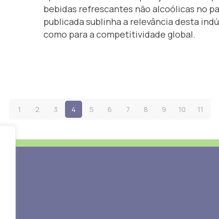
bebidas refrescantes não alcoólicas no 
publicada sublinha a relevância desta ind
como para a competitividade global.
1
2
3
4
5
6
7
8
9
10
11