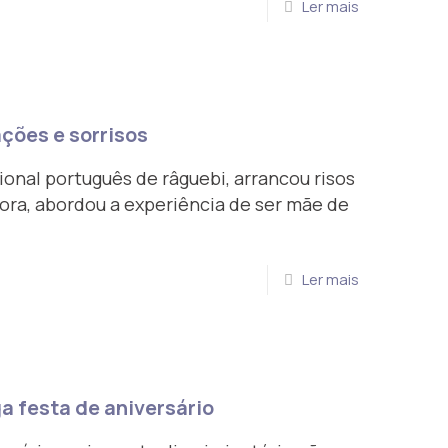
Ler mais
ações e sorrisos
onal português de râguebi, arrancou risos
itora, abordou a experiência de ser mãe de
Ler mais
a festa de aniversário